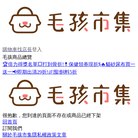
購物車
找店長
登入
毛孩商品總覽
🏆倍力得獎名單
💥打到骨折!
💊保健領券現折$
🔥貓砂尿布買一
送一
📢即期出清29折!
🍖囤!飼料5折
很抱歉，您到達的頁面不存在或商品已經下架
回首頁
訂閱我們
關於毛孩市集
隱私權政策
文章