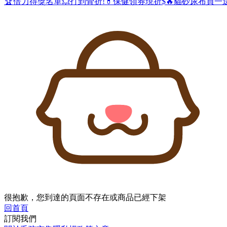
🏆倍力得獎名單
💥打到骨折!
💊保健領券現折$
🔥貓砂尿布買一
很抱歉，您到達的頁面不存在或商品已經下架
回首頁
訂閱我們