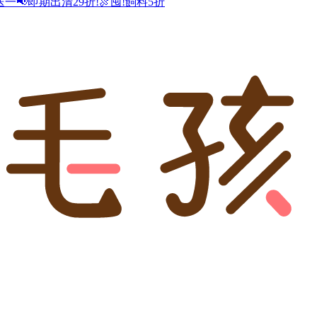
送一
📢即期出清29折!
🍖囤!飼料5折