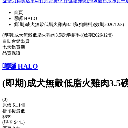
🏆倍力得獎名單
💥打到骨折!
💊保健領券現折$
🔥貓砂尿布買一
首頁
嘿囉 HALO
(即期)成犬無穀低脂火雞肉3.5磅(狗飼料)(效期2026/12/8)
(即期)成犬無穀低脂火雞肉3.5磅(狗飼料)(效期2026/12/8)
自動倉儲出貨
七天鑑賞期
品質保證
嘿囉 HALO
(即期)成犬無穀低脂火雞肉3.5磅(狗
(
0
)
原價 $1,140
折扣後最低
$699
(現省 $441)