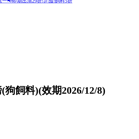
送一
📢即期出清29折!
🍖囤!飼料5折
飼料)(效期2026/12/8)