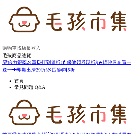
購物車
找店長
登入
毛孩商品總覽
🏆倍力得獎名單
💥打到骨折!
💊保健領券現折$
🔥貓砂尿布買一
送一
📢即期出清29折!
🍖囤!飼料5折
首頁
常見問題 Q&A