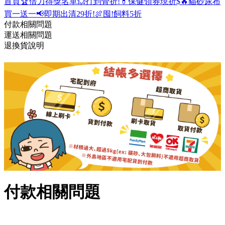
首頁
🏆倍力得獎名單
💥打到骨折!
💊保健領券現折$
🔥貓砂尿布
買一送一
📢即期出清29折!
🍖囤!飼料5折
付款相關問題
運送相關問題
退換貨說明
付款相關問題