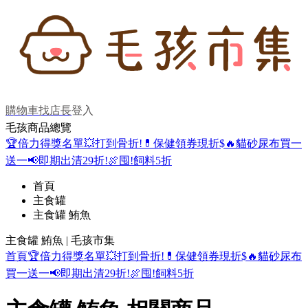
購物車
找店長
登入
毛孩商品總覽
🏆倍力得獎名單
💥打到骨折!
💊保健領券現折$
🔥貓砂尿布買一
送一
📢即期出清29折!
🍖囤!飼料5折
首頁
主食罐
主食罐 鮪魚
主食罐 鮪魚 | 毛孩市集
首頁
🏆倍力得獎名單
💥打到骨折!
💊保健領券現折$
🔥貓砂尿布
買一送一
📢即期出清29折!
🍖囤!飼料5折