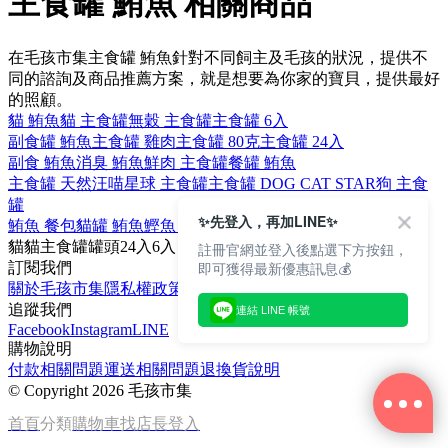
主食罐 鮪魚 相關商品
在毛孩市集主食罐 鮪魚針對不同飼主及毛孩的狀況，提供不
同的諮詢及商品推薦方案，就是想要為你家的寶貝，提供最好
的照顧。
貓 鮪魚
貓 主食罐
無穀 主食罐
主食罐 6入
副食罐 鮪魚
主食罐 雞肉
主食罐 80克
主食罐 24入
副食 鮪魚
消臭 鮪魚
鮮肉 主食罐
餐罐 鮪魚
主食罐 天然
汪喵星球 主食罐
主食罐 DOG CAT STAR
狗 主食
罐
✨先登入，再加LINE✨
鮪魚 餐包
貓罐 鮪魚
鰹魚 鮪魚
無穀 鮪魚
貓
貓主食罐
罐頭
24入
6入
註冊官網並登入後點選下方按鈕，
即可獲得最新優惠訊息💰
訂閱我們
關於毛孩市集
隱私權政策
文章
追蹤我們
連結 LINE 帳號
Facebook
Instagram
LINE
購物說明
付款相關問題
運送相關問題
退換貨說明
©
Copyright 2026 毛孩市集
首頁
分類
購物車
找店長
登入