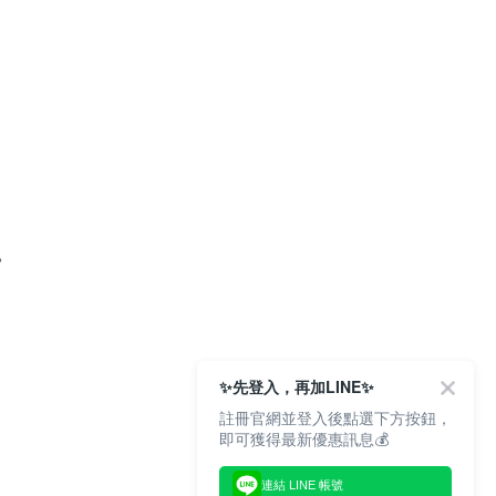
。
✨先登入，再加LINE✨
註冊官網並登入後點選下方按鈕，
即可獲得最新優惠訊息💰
連結 LINE 帳號