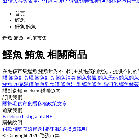
🏆倍力得獎名單
💥打到骨折!
💊保健領券現折$
🔥貓砂尿布買一
首頁
鰹魚
鰹魚 鮪魚
鰹魚 鮪魚 | 毛孩市集
鰹魚 鮪魚 相關商品
在毛孩市集鰹魚 鮪魚針對不同飼主及毛孩的狀況，提供不同
貓 鮪魚
副食罐 鮪魚
副食 鮪魚
消臭 鮪魚
餐罐 鮪魚
天然 鮪魚
鮪魚
鮪魚 70克
湯罐 鮪魚
副食罐 鰹魚
消臭 鰹魚
鰹魚 貓
消化 鰹魚
綠茶
貓
副食罐
unicharm
嬌聯
魚肉
訂閱我們
關於毛孩市集
隱私權政策
文章
追蹤我們
Facebook
Instagram
LINE
購物說明
付款相關問題
運送相關問題
退換貨說明
©
Copyright 2026 毛孩市集