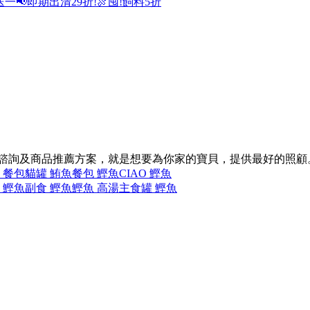
送一
📢即期出清29折!
🍖囤!飼料5折
的諮詢及商品推薦方案，就是想要為你家的寶貝，提供最好的照顧
 餐包
貓罐 鮪魚
餐包 鰹魚
CIAO 鰹魚
 鰹魚
副食 鰹魚
鰹魚 高湯
主食罐 鰹魚