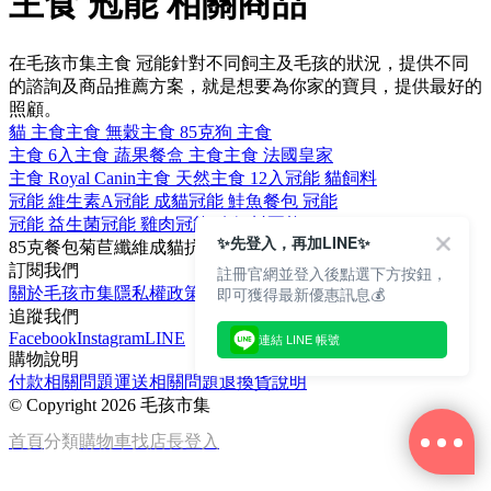
主食 冠能 相關商品
在毛孩市集主食 冠能針對不同飼主及毛孩的狀況，提供不同
的諮詢及商品推薦方案，就是想要為你家的寶貝，提供最好的
照顧。
貓 主食
主食 無穀
主食 85克
狗 主食
主食 6入
主食 蔬果
餐盒 主食
主食 法國皇家
主食 Royal Canin
主食 天然
主食 12入
冠能 貓飼料
冠能 維生素A
冠能 成貓
冠能 鮭魚
餐包 冠能
冠能 益生菌
冠能 雞肉
冠能 狗飼料
冠能 Omega 3
✨先登入，再加LINE✨
85克
餐包
菊苣纖維
成貓
抗氧化
訂閱我們
註冊官網並登入後點選下方按鈕，
即可獲得最新優惠訊息💰
關於毛孩市集
隱私權政策
文章
追蹤我們
Facebook
Instagram
LINE
連結 LINE 帳號
購物說明
付款相關問題
運送相關問題
退換貨說明
©
Copyright 2026 毛孩市集
首頁
分類
購物車
找店長
登入