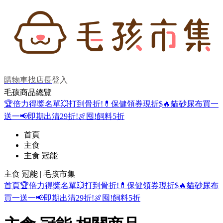
購物車
找店長
登入
毛孩商品總覽
🏆倍力得獎名單
💥打到骨折!
💊保健領券現折$
🔥貓砂尿布買一
送一
📢即期出清29折!
🍖囤!飼料5折
首頁
主食
主食 冠能
主食 冠能 | 毛孩市集
首頁
🏆倍力得獎名單
💥打到骨折!
💊保健領券現折$
🔥貓砂尿布
買一送一
📢即期出清29折!
🍖囤!飼料5折