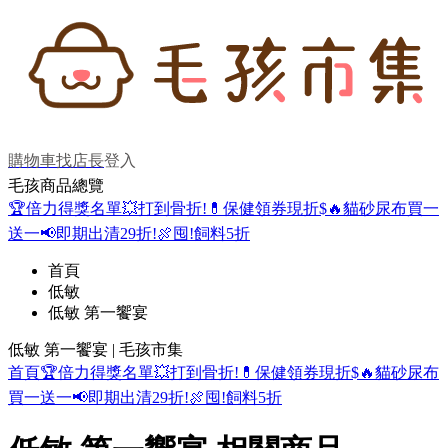
購物車
找店長
登入
毛孩商品總覽
🏆倍力得獎名單
💥打到骨折!
💊保健領券現折$
🔥貓砂尿布買一
送一
📢即期出清29折!
🍖囤!飼料5折
首頁
低敏
低敏 第一饗宴
低敏 第一饗宴 | 毛孩市集
首頁
🏆倍力得獎名單
💥打到骨折!
💊保健領券現折$
🔥貓砂尿布
買一送一
📢即期出清29折!
🍖囤!飼料5折