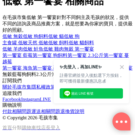
低敏 第一饗宴 相關商品
在毛孩市集低敏 第一饗宴針對不同飼主及毛孩的狀況，提供
不同的諮詢及商品推薦方案，就是想要為你家的寶貝，提供最
好的照顧。
低敏 無穀
低敏 狗飼料
低敏 貓
低敏 狗
主食罐 低敏
天然 低敏
低敏 飼料
低敏 貓飼料
低敏 羊肉
低敏 鮭魚
低敏 雞肉
無穀 第一饗宴
第一饗宴 藍莓
第一饗宴 狗飼料
第一饗宴 2.3公斤
第一饗宴 蔓
越莓
✨先登入，再加LINE✨
第一饗宴 海魚
第一饗宴 覆盆子
第一饗宴 全犬
泌尿道 第一饗宴
無穀
藍莓
狗飼料
2.3公斤
海魚
註冊官網並登入後點選下方按鈕，
即可獲得最新優惠訊息💰
訂閱我們
關於毛孩市集
隱私權政策
文章
追蹤我們
連結 LINE 帳號
Facebook
Instagram
LINE
購物說明
付款相關問題
運送相關問題
退換貨說明
©
Copyright 2026 毛孩市集
首頁
分類
購物車
找店長
登入