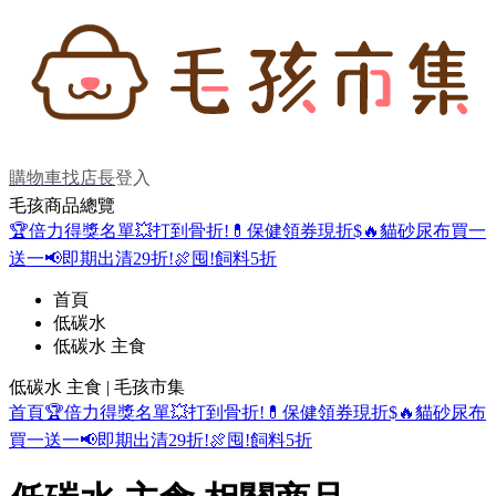
購物車
找店長
登入
毛孩商品總覽
🏆倍力得獎名單
💥打到骨折!
💊保健領券現折$
🔥貓砂尿布買一
送一
📢即期出清29折!
🍖囤!飼料5折
首頁
低碳水
低碳水 主食
低碳水 主食 | 毛孩市集
首頁
🏆倍力得獎名單
💥打到骨折!
💊保健領券現折$
🔥貓砂尿布
買一送一
📢即期出清29折!
🍖囤!飼料5折