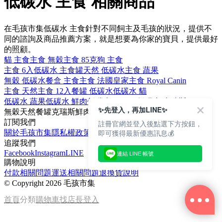
低碳水 主食 相關商品
在毛孩市集低碳水 主食針對不同飼主及毛孩的狀況，提供不
同的諮詢及商品推薦方案，就是想要為你家的寶貝，提供最好
的照顧。
貓 主食
主食 無穀
主食 85克
狗 主食
主食 6入
低碳水 主食罐
天然 低碳水
主食 蔬果
無穀 低碳水
餐盒 主食
主食 法國皇家
主食 Royal Canin
主食 天然
主食 12入
餐罐 低碳水
低碳水 貓
低碳水 蔬果
低碳水 鮮肉
低碳水 CRIUS
低碳水 克瑞斯
✨先登入，再加LINE✨
無穀
天然
餐罐
克瑞斯
鮮肉
訂閱我們
註冊官網並登入後點選下方按鈕，
即可獲得最新優惠訊息💰
關於毛孩市集
隱私權政策
文章
追蹤我們
Facebook
Instagram
LINE
連結 LINE 帳號
購物說明
付款相關問題
運送相關問題
退換貨說明
©
Copyright 2026 毛孩市集
首頁
分類
購物車
找店長
登入