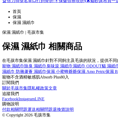
🏆倍力得獎名單
💥打到骨折!
💊保健領券現折$
🔥貓砂尿布買一
首頁
保濕
保濕 濕紙巾
保濕 濕紙巾 | 毛孩市集
保濕 濕紙巾 相關商品
在毛孩市集保濕 濕紙巾針對不同飼主及毛孩的狀況，提供不
寵物 濕紙巾
除臭 濕紙巾
臭味滾 濕紙巾
濕紙巾 ODOUT
貓 濕紙
濕紙巾 防黴
蘆薈 濕紙巾
保濕 小蜜蜂爺爺
保濕 Amo Petric
保濕 Bur
寵物
不含酒精
敏感肌
Absorb Plus
80入
訂閱我們
關於毛孩市集
隱私權政策
文章
追蹤我們
Facebook
Instagram
LINE
購物說明
付款相關問題
運送相關問題
退換貨說明
©
Copyright 2026 毛孩市集