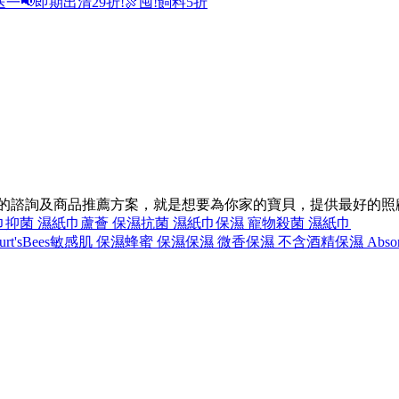
送一
📢即期出清29折!
🍖囤!飼料5折
同的諮詢及商品推薦方案，就是想要為你家的寶貝，提供最好的照
巾
抑菌 濕紙巾
蘆薈 保濕
抗菌 濕紙巾
保濕 寵物
殺菌 濕紙巾
t'sBees
敏感肌 保濕
蜂蜜 保濕
保濕 微香
保濕 不含酒精
保濕 Absor