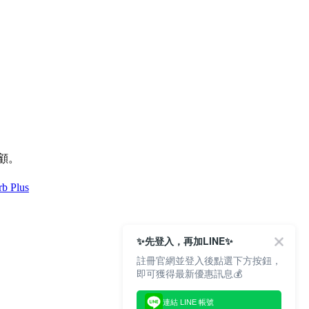
顧。
b Plus
✨先登入，再加LINE✨
註冊官網並登入後點選下方按鈕，
即可獲得最新優惠訊息💰
連結 LINE 帳號