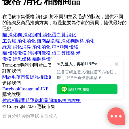
優格 消化 相關商品
在毛孩市集優格 消化針對不同飼主及毛孩的狀況，提供不同
的諮詢及商品推薦方案，就是想要為你家的寶貝，提供最好的
照顧。
貓 消化
狗 消化
飼料 消化
蛋白質 消化
主食罐 消化
消化 雞肉
副食罐 消化
狗飼料 消化
綠茶 消化
消臭 消化
消化 CIAO
狗 優格
貓 優格
優格 狗飼料
優格 蛋白質
優格 米
優格 鮭魚
優格 貓飼料
優格 羊肉
優格 零穀
✨先登入，再加LINE✨
Toma-pro
狗
狗飼料
蛋白質
米
訂閱我們
註冊官網並登入後點選下方按鈕，
即可獲得最新優惠訊息💰
關於毛孩市集
隱私權政策
文章
追蹤我們
Facebook
Instagram
LINE
連結 LINE 帳號
購物說明
付款相關問題
運送相關問題
退換貨說明
©
Copyright 2026 毛孩市集
首頁
分類
購物車
找店長
登入