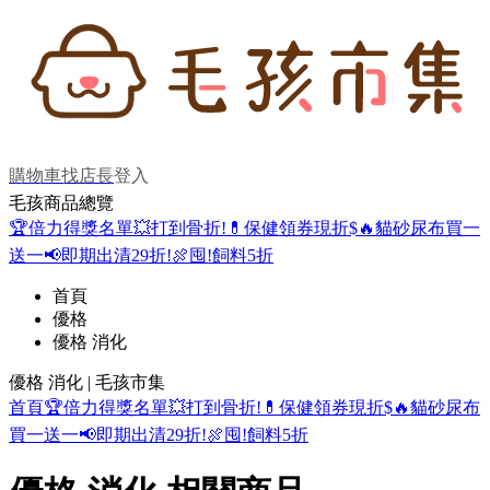
購物車
找店長
登入
毛孩商品總覽
🏆倍力得獎名單
💥打到骨折!
💊保健領券現折$
🔥貓砂尿布買一
送一
📢即期出清29折!
🍖囤!飼料5折
首頁
優格
優格 消化
優格 消化 | 毛孩市集
首頁
🏆倍力得獎名單
💥打到骨折!
💊保健領券現折$
🔥貓砂尿布
買一送一
📢即期出清29折!
🍖囤!飼料5折