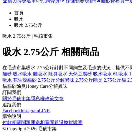
🏆倍力得獎名單
💥打到骨折!
💊保健領券現折$
🔥貓砂尿布買一
首頁
吸水
吸水 2.75公斤
吸水 2.75公斤 | 毛孩市集
吸水 2.75公斤 相關商品
在毛孩市集吸水 2.75公斤針對不同飼主及毛孩的狀況，提
貓砂 吸水
吸水 貓
吸水 除臭
吸水 天然
豆腐砂 吸水
吸水 6L
吸水 
吸水 花生殼
貓砂 2.75公斤
分解異味 2.75公斤
除臭 2.75公斤
貓 2
貓
貓砂
除臭
Honey Care
分解異味
訂閱我們
關於毛孩市集
隱私權政策
文章
追蹤我們
Facebook
Instagram
LINE
購物說明
付款相關問題
運送相關問題
退換貨說明
©
Copyright 2026 毛孩市集