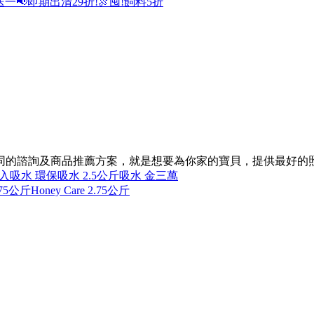
送一
📢即期出清29折!
🍖囤!飼料5折
供不同的諮詢及商品推薦方案，就是想要為你家的寶貝，提供最好的
1入
吸水 環保
吸水 2.5公斤
吸水 金三萬
.75公斤
Honey Care 2.75公斤