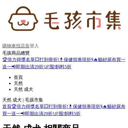
購物車
找店長
登入
毛孩商品總覽
🏆倍力得獎名單
💥打到骨折!
💊保健領券現折$
🔥貓砂尿布買一
送一
📢即期出清29折!
🍖囤!飼料5折
首頁
天然
天然 成犬
天然 成犬 | 毛孩市集
首頁
🏆倍力得獎名單
💥打到骨折!
💊保健領券現折$
🔥貓砂尿布
買一送一
📢即期出清29折!
🍖囤!飼料5折