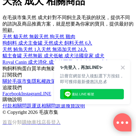
天然 成犬 相關商品
在毛孩市集天然 成犬針對不同飼主及毛孩的狀況，提供不同
的諮詢及商品推薦方案，就是想要為你家的寶貝，提供最好的
照顧。
天然 貓
天然 無穀
天然 狗
天然 雞肉
狗飼料 成犬
主食罐 天然
成犬 飼料
天然 6入
天然 鮪魚
天然 1入
天然 無添加
天然 24入
貓主食罐 天然
無穀 成犬
低敏 成犬
法國皇家 成犬
Royal Canin 成犬
消化 成犬
希爾思 成犬
小顆粒 成犬
✨先登入，再加LINE✨
狗飼料
狗
蛋白質
羊肉
無穀
訂閱我們
註冊官網並登入後點選下方按鈕，
即可獲得最新優惠訊息💰
關於毛孩市集
隱私權政策
文章
追蹤我們
Facebook
Instagram
LINE
連結 LINE 帳號
購物說明
付款相關問題
運送相關問題
退換貨說明
©
Copyright 2026 毛孩市集
首頁
分類
購物車
找店長
登入