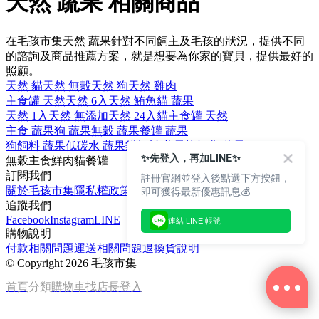
天然 蔬果 相關商品
在毛孩市集天然 蔬果針對不同飼主及毛孩的狀況，提供不同
的諮詢及商品推薦方案，就是想要為你家的寶貝，提供最好的
照顧。
天然 貓
天然 無穀
天然 狗
天然 雞肉
主食罐 天然
天然 6入
天然 鮪魚
貓 蔬果
天然 1入
天然 無添加
天然 24入
貓主食罐 天然
主食 蔬果
狗 蔬果
無穀 蔬果
餐罐 蔬果
狗飼料 蔬果
低碳水 蔬果
貓飼料 蔬果
抗氧化 蔬果
✨先登入，再加LINE✨
無穀
主食
鮮肉
貓
餐罐
訂閱我們
註冊官網並登入後點選下方按鈕，
即可獲得最新優惠訊息💰
關於毛孩市集
隱私權政策
文章
追蹤我們
Facebook
Instagram
LINE
連結 LINE 帳號
購物說明
付款相關問題
運送相關問題
退換貨說明
©
Copyright 2026 毛孩市集
首頁
分類
購物車
找店長
登入