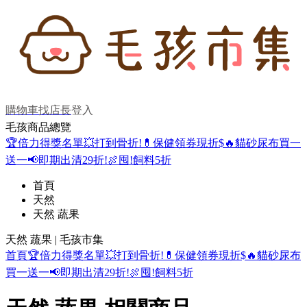
購物車
找店長
登入
毛孩商品總覽
🏆倍力得獎名單
💥打到骨折!
💊保健領券現折$
🔥貓砂尿布買一
送一
📢即期出清29折!
🍖囤!飼料5折
首頁
天然
天然 蔬果
天然 蔬果 | 毛孩市集
首頁
🏆倍力得獎名單
💥打到骨折!
💊保健領券現折$
🔥貓砂尿布
買一送一
📢即期出清29折!
🍖囤!飼料5折