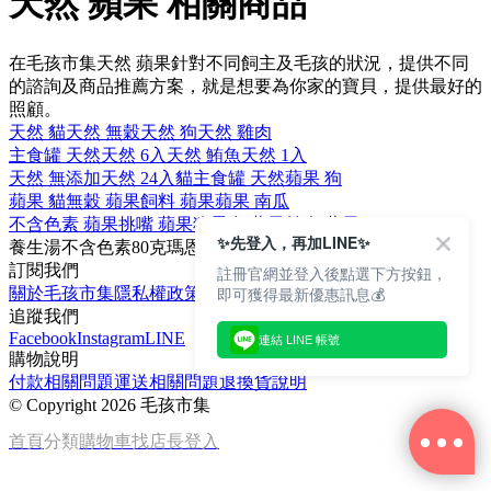
天然 蘋果 相關商品
在毛孩市集天然 蘋果針對不同飼主及毛孩的狀況，提供不同
的諮詢及商品推薦方案，就是想要為你家的寶貝，提供最好的
照顧。
天然 貓
天然 無穀
天然 狗
天然 雞肉
主食罐 天然
天然 6入
天然 鮪魚
天然 1入
天然 無添加
天然 24入
貓主食罐 天然
蘋果 狗
蘋果 貓
無穀 蘋果
飼料 蘋果
蘋果 南瓜
不含色素 蘋果
挑嘴 蘋果
狗零食 蘋果
羊肉 蘋果
✨先登入，再加LINE✨
養生湯
不含色素
80克
瑪恩吉
補充水份
訂閱我們
註冊官網並登入後點選下方按鈕，
即可獲得最新優惠訊息💰
關於毛孩市集
隱私權政策
文章
追蹤我們
Facebook
Instagram
LINE
連結 LINE 帳號
購物說明
付款相關問題
運送相關問題
退換貨說明
©
Copyright 2026 毛孩市集
首頁
分類
購物車
找店長
登入