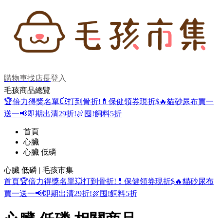
購物車
找店長
登入
毛孩商品總覽
🏆倍力得獎名單
💥打到骨折!
💊保健領券現折$
🔥貓砂尿布買一
送一
📢即期出清29折!
🍖囤!飼料5折
首頁
心臟
心臟 低磷
心臟 低磷 | 毛孩市集
首頁
🏆倍力得獎名單
💥打到骨折!
💊保健領券現折$
🔥貓砂尿布
買一送一
📢即期出清29折!
🍖囤!飼料5折