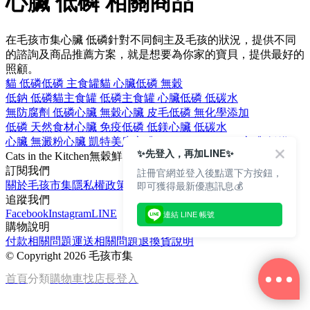
心臟 低磷 相關商品
在毛孩市集心臟 低磷針對不同飼主及毛孩的狀況，提供不同
的諮詢及商品推薦方案，就是想要為你家的寶貝，提供最好的
照顧。
貓 低磷
低磷 主食罐
貓 心臟
低磷 無穀
低鈉 低磷
貓主食罐 低磷
主食罐 心臟
低磷 低碳水
無防腐劑 低磷
心臟 無穀
心臟 皮毛
低磷 無化學添加
低磷 天然食材
心臟 免疫
低磷 低鎂
心臟 低碳水
心臟 無澱粉
心臟 凱特美廚
心臟 Cats in the Kitchen
心臟 低鎂
✨先登入，再加LINE✨
Cats in the Kitchen
無穀
鮮肉
免疫
貓
訂閱我們
註冊官網並登入後點選下方按鈕，
即可獲得最新優惠訊息💰
關於毛孩市集
隱私權政策
文章
追蹤我們
Facebook
Instagram
LINE
連結 LINE 帳號
購物說明
付款相關問題
運送相關問題
退換貨說明
©
Copyright 2026 毛孩市集
首頁
分類
購物車
找店長
登入