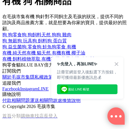
有機 狗 相關商品
在毛孩市集有機 狗針對不同飼主及毛孩的狀況，提供不同的
諮詢及商品推薦方案，就是想要為你家的寶貝，提供最好的照
顧。
狗 狗零食
狗 狗飼料
天然 狗
狗 雞肉
狗 無穀
狗 玩具
狗 飼料
狗 蛋白質
狗 益生菌
狗 零食
狗 鮭魚
狗零食 有機
有機 純天然
有機 貓
天然 有機
有機 椰子油
有機 飼料
植物萃取 有機
有機 蔬果
有機 狗飼料
✨先登入，再加LINE✨
狗零食
貓
BLUE BAY
倍力
椰子油
訂閱我們
註冊官網並登入後點選下方按鈕，
即可獲得最新優惠訊息💰
關於毛孩市集
隱私權政策
文章
追蹤我們
Facebook
Instagram
LINE
連結 LINE 帳號
購物說明
付款相關問題
運送相關問題
退換貨說明
©
Copyright 2026 毛孩市集
首頁
分類
購物車
找店長
登入