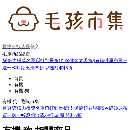
購物車
找店長
登入
毛孩商品總覽
🏆倍力得獎名單
💥打到骨折!
💊保健領券現折$
🔥貓砂尿布買一
送一
📢即期出清29折!
🍖囤!飼料5折
首頁
有機
有機 狗
有機 狗 | 毛孩市集
首頁
🏆倍力得獎名單
💥打到骨折!
💊保健領券現折$
🔥貓砂尿布
買一送一
📢即期出清29折!
🍖囤!飼料5折