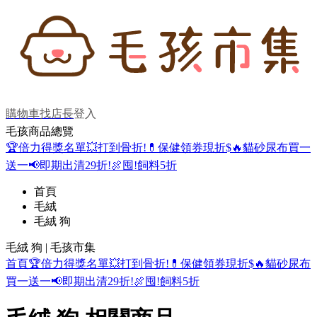
購物車
找店長
登入
毛孩商品總覽
🏆倍力得獎名單
💥打到骨折!
💊保健領券現折$
🔥貓砂尿布買一
送一
📢即期出清29折!
🍖囤!飼料5折
首頁
毛絨
毛絨 狗
毛絨 狗 | 毛孩市集
首頁
🏆倍力得獎名單
💥打到骨折!
💊保健領券現折$
🔥貓砂尿布
買一送一
📢即期出清29折!
🍖囤!飼料5折