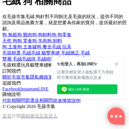
毛絨 狗 相關商品
在毛孩市集毛絨 狗針對不同飼主及毛孩的狀況，提供不同的
諮詢及商品推薦方案，就是想要為你家的寶貝，提供最好的照
顧。
狗 無穀
狗 雞肉
狗 狗飼料
狗 狗零食
天然 狗
狗 零食
狗 羊肉
狗 飼料
狗 主食
狗 主食罐
狗 餐盒
毛絨 玩具
毛孩精選 毛絨
毛絨 貓
雙車縫 毛絨
矯正 毛絨
雙層 毛絨
毛絨毯 毛絨
啃咬 毛絨
吱吱聲 毛絨
✨先登入，再加LINE✨
毛孩精選
玩具
貓
雙車縫
帆布
訂閱我們
註冊官網並登入後點選下方按鈕，
即可獲得最新優惠訊息💰
關於毛孩市集
隱私權政策
文章
追蹤我們
Facebook
Instagram
LINE
連結 LINE 帳號
購物說明
付款相關問題
運送相關問題
退換貨說明
©
Copyright 2026 毛孩市集
首頁
分類
購物車
找店長
登入