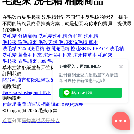
毛起來 洗毛精 相關商品
在毛孩市集毛起來 洗毛精針對不同飼主及毛孩的狀況，提供
不同的諮詢及商品推薦方案，就是想要為你家的寶貝，提供最
好的照顧。
洗毛精 舒緩
寵物 洗毛精
洗毛精 溫和
狗 洗毛精
毛起來 狗
毛起來 毛孩
天然 毛起來
洗毛精 草本
洗毛精 250ml
洗毛精 滋潤
洗毛精 控油
SKIN PEACE 洗毛精
洗毛精 蘆薈
毛起來 潔牙骨
毛起來 潔牙棒
草本 毛起來
毛起來 貓
毛起來 30錠
毛起來 潔牙
狗零食 毛起來
✨先登入，再加LINE✨
草本
控油
舒緩
蘆薈
天竺葵
訂閱我們
註冊官網並登入後點選下方按鈕，
即可獲得最新優惠訊息💰
關於毛孩市集
隱私權政策
文章
追蹤我們
Facebook
Instagram
LINE
連結 LINE 帳號
購物說明
付款相關問題
運送相關問題
退換貨說明
©
Copyright 2026 毛孩市集
首頁
分類
購物車
找店長
登入