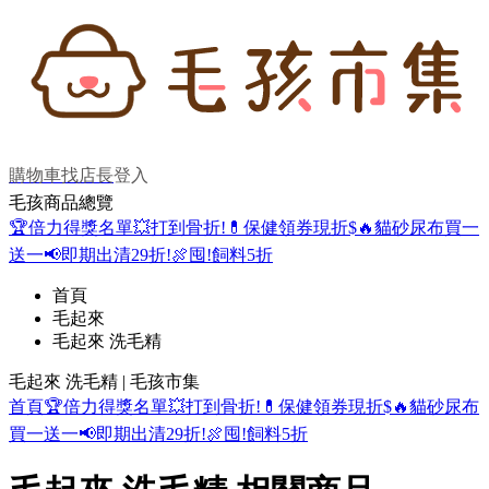
購物車
找店長
登入
毛孩商品總覽
🏆倍力得獎名單
💥打到骨折!
💊保健領券現折$
🔥貓砂尿布買一
送一
📢即期出清29折!
🍖囤!飼料5折
首頁
毛起來
毛起來 洗毛精
毛起來 洗毛精 | 毛孩市集
首頁
🏆倍力得獎名單
💥打到骨折!
💊保健領券現折$
🔥貓砂尿布
買一送一
📢即期出清29折!
🍖囤!飼料5折