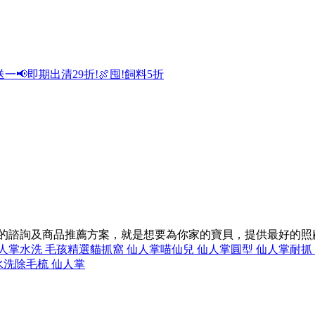
送一
📢即期出清29折!
🍖囤!飼料5折
同的諮詢及商品推薦方案，就是想要為你家的寶貝，提供最好的照
人掌
水洗 毛孩精選
貓抓窩 仙人掌
喵仙兒 仙人掌
圓型 仙人掌
耐抓
水洗
除毛梳 仙人掌