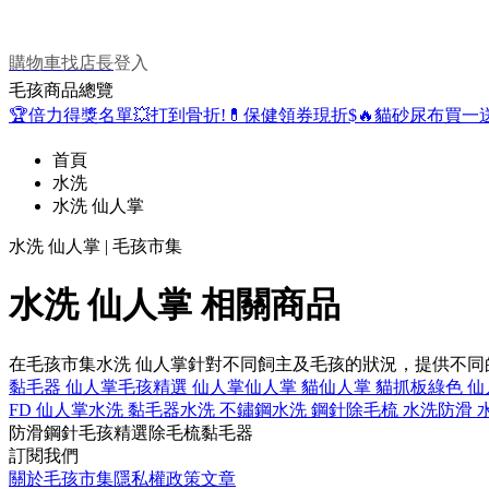
購物車
找店長
登入
毛孩商品總覽
🏆倍力得獎名單
💥打到骨折!
💊保健領券現折$
🔥貓砂尿布買一
首頁
水洗
水洗 仙人掌
水洗 仙人掌 | 毛孩市集
水洗 仙人掌 相關商品
在毛孩市集水洗 仙人掌針對不同飼主及毛孩的狀況，提供不
黏毛器 仙人掌
毛孩精選 仙人掌
仙人掌 貓
仙人掌 貓抓板
綠色 仙
FD 仙人掌
水洗 黏毛器
水洗 不鏽鋼
水洗 鋼針
除毛梳 水洗
防滑 
防滑
鋼針
毛孩精選
除毛梳
黏毛器
訂閱我們
關於毛孩市集
隱私權政策
文章