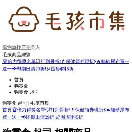
購物車
找店長
登入
毛孩商品總覽
🏆倍力得獎名單
💥打到骨折!
💊保健領券現折$
🔥貓砂尿布買一
送一
📢即期出清29折!
🍖囤!飼料5折
首頁
狗零食
狗零食 起司
狗零食 起司 | 毛孩市集
首頁
🏆倍力得獎名單
💥打到骨折!
💊保健領券現折$
🔥貓砂尿布
買一送一
📢即期出清29折!
🍖囤!飼料5折