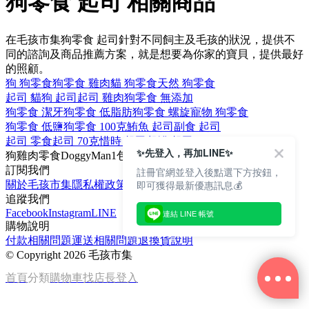
狗零食 起司 相關商品
在毛孩市集狗零食 起司針對不同飼主及毛孩的狀況，提供不
同的諮詢及商品推薦方案，就是想要為你家的寶貝，提供最好
的照顧。
狗 狗零食
狗零食 雞肉
貓 狗零食
天然 狗零食
起司 貓
狗 起司
起司 雞肉
狗零食 無添加
狗零食 潔牙
狗零食 低脂肪
狗零食 螺旋
寵物 狗零食
狗零食 低鹽
狗零食 100克
鮪魚 起司
副食 起司
起司 零食
起司 70克
惜時 起司
餐罐 起司
✨先登入，再加LINE✨
狗
雞肉
零食
DoggyMan
1包
訂閱我們
註冊官網並登入後點選下方按鈕，
即可獲得最新優惠訊息💰
關於毛孩市集
隱私權政策
文章
追蹤我們
Facebook
Instagram
LINE
連結 LINE 帳號
購物說明
付款相關問題
運送相關問題
退換貨說明
©
Copyright 2026 毛孩市集
首頁
分類
購物車
找店長
登入