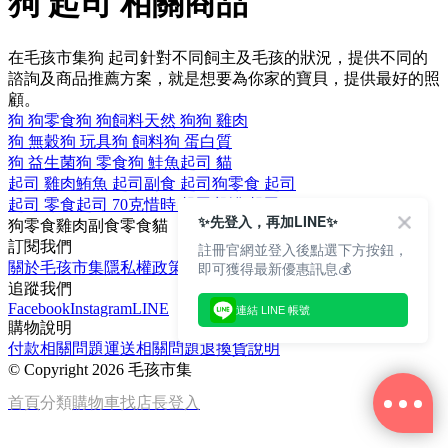
狗 起司 相關商品
在毛孩市集狗 起司針對不同飼主及毛孩的狀況，提供不同的
諮詢及商品推薦方案，就是想要為你家的寶貝，提供最好的照
顧。
狗 狗零食
狗 狗飼料
天然 狗
狗 雞肉
狗 無穀
狗 玩具
狗 飼料
狗 蛋白質
狗 益生菌
狗 零食
狗 鮭魚
起司 貓
起司 雞肉
鮪魚 起司
副食 起司
狗零食 起司
起司 零食
起司 70克
惜時 起司
餐罐 起司
✨先登入，再加LINE✨
狗零食
雞肉
副食
零食
貓
訂閱我們
註冊官網並登入後點選下方按鈕，
即可獲得最新優惠訊息💰
關於毛孩市集
隱私權政策
文章
追蹤我們
Facebook
Instagram
LINE
連結 LINE 帳號
購物說明
付款相關問題
運送相關問題
退換貨說明
©
Copyright 2026 毛孩市集
首頁
分類
購物車
找店長
登入