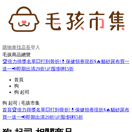
購物車
找店長
登入
毛孩商品總覽
🏆倍力得獎名單
💥打到骨折!
💊保健領券現折$
🔥貓砂尿布買一
送一
📢即期出清29折!
🍖囤!飼料5折
首頁
狗
狗 起司
狗 起司 | 毛孩市集
首頁
🏆倍力得獎名單
💥打到骨折!
💊保健領券現折$
🔥貓砂尿布
買一送一
📢即期出清29折!
🍖囤!飼料5折