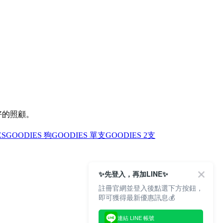
好的照顧。
ES
GOODIES 狗
GOODIES 單支
GOODIES 2支
✨先登入，再加LINE✨
註冊官網並登入後點選下方按鈕，
即可獲得最新優惠訊息💰
連結 LINE 帳號