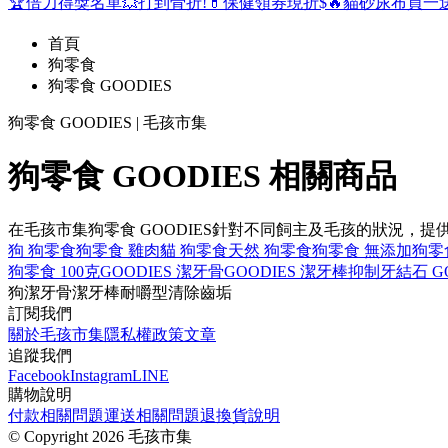
🏆倍力得獎名單
💥打到骨折!
💊保健領券現折$
🔥貓砂尿布買一
首頁
狗零食
狗零食 GOODIES
狗零食 GOODIES | 毛孩市集
狗零食 GOODIES 相關商品
在毛孩市集狗零食 GOODIES針對不同飼主及毛孩的狀況
狗 狗零食
狗零食 雞肉
貓 狗零食
天然 狗零食
狗零食 無添加
狗零
狗零食 100克
GOODIES 潔牙骨
GOODIES 潔牙棒
抑制牙結石 GO
狗
潔牙骨
潔牙棒
耐嚼型
清除齒垢
訂閱我們
關於毛孩市集
隱私權政策
文章
追蹤我們
Facebook
Instagram
LINE
購物說明
付款相關問題
運送相關問題
退換貨說明
©
Copyright 2026 毛孩市集