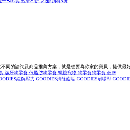
送一
📢即期出清29折!
🍖囤!飼料5折
，提供不同的諮詢及商品推薦方案，就是想要為你家的寶貝，提供最
食 潔牙
狗零食 低脂肪
狗零食 螺旋
寵物 狗零食
狗零食 低鹽
ODIES
緩解壓力 GOODIES
清除齒垢 GOODIES
耐嚼型 GOODI