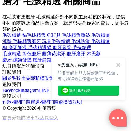
磨牙 毛孩精選 相關商品
在毛孩市集磨牙 毛孩精選針對不同飼主及毛孩的狀況，提供
不同的諮詢及商品推薦方案，就是想要為你家的寶貝，提供最
好的照顧。
毛孩精選 貓
毛孩精選 狗
玩具 毛孩精選
睡墊 毛孩精選
涼墊 毛孩精選
磨牙 玩具
毛孩精選 毛絨
防滑 毛孩精選
狗 磨牙
降溫 毛孩精選
貓 磨牙
發聲 毛孩精選
毛孩精選 藍色
磨牙 貓薄荷
潔牙 磨牙
磨牙 木天蓼
磨牙 潔齒
發聲 磨牙
鈴鐺 磨牙
磨牙 無副作用
✨先登入，再加LINE✨
玩具
貓
潔牙
狗
貓薄荷
訂閱我們
註冊官網並登入後點選下方按鈕，
即可獲得最新優惠訊息💰
關於毛孩市集
隱私權政策
文章
追蹤我們
Facebook
Instagram
LINE
連結 LINE 帳號
購物說明
付款相關問題
運送相關問題
退換貨說明
©
Copyright 2026 毛孩市集
首頁
分類
購物車
找店長
登入