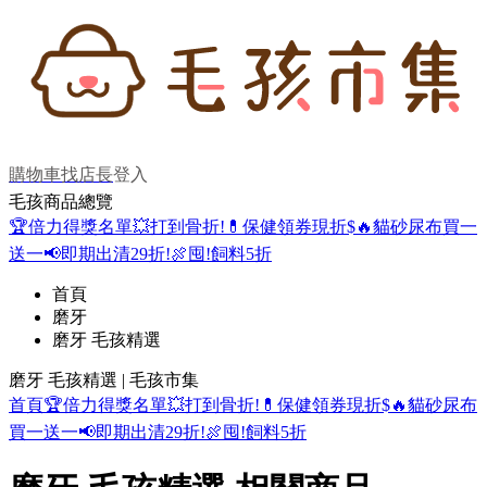
購物車
找店長
登入
毛孩商品總覽
🏆倍力得獎名單
💥打到骨折!
💊保健領券現折$
🔥貓砂尿布買一
送一
📢即期出清29折!
🍖囤!飼料5折
首頁
磨牙
磨牙 毛孩精選
磨牙 毛孩精選 | 毛孩市集
首頁
🏆倍力得獎名單
💥打到骨折!
💊保健領券現折$
🔥貓砂尿布
買一送一
📢即期出清29折!
🍖囤!飼料5折