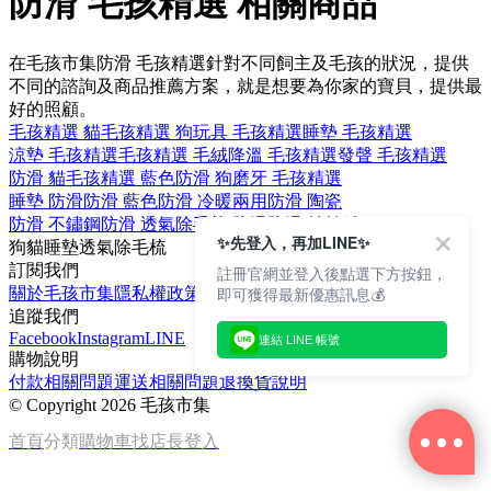
防滑 毛孩精選 相關商品
在毛孩市集防滑 毛孩精選針對不同飼主及毛孩的狀況，提供
不同的諮詢及商品推薦方案，就是想要為你家的寶貝，提供最
好的照顧。
毛孩精選 貓
毛孩精選 狗
玩具 毛孩精選
睡墊 毛孩精選
涼墊 毛孩精選
毛孩精選 毛絨
降溫 毛孩精選
發聲 毛孩精選
防滑 貓
毛孩精選 藍色
防滑 狗
磨牙 毛孩精選
睡墊 防滑
防滑 藍色
防滑 冷暖兩用
防滑 陶瓷
防滑 不鏽鋼
防滑 透氣
除毛梳 防滑
防滑 羊羔絨
✨先登入，再加LINE✨
狗
貓
睡墊
透氣
除毛梳
訂閱我們
註冊官網並登入後點選下方按鈕，
即可獲得最新優惠訊息💰
關於毛孩市集
隱私權政策
文章
追蹤我們
Facebook
Instagram
LINE
連結 LINE 帳號
購物說明
付款相關問題
運送相關問題
退換貨說明
©
Copyright 2026 毛孩市集
首頁
分類
購物車
找店長
登入