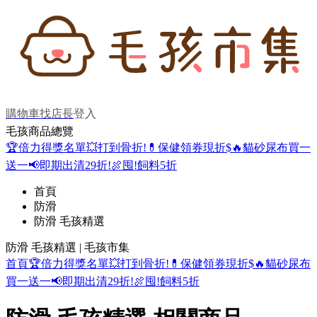
購物車
找店長
登入
毛孩商品總覽
🏆倍力得獎名單
💥打到骨折!
💊保健領券現折$
🔥貓砂尿布買一
送一
📢即期出清29折!
🍖囤!飼料5折
首頁
防滑
防滑 毛孩精選
防滑 毛孩精選 | 毛孩市集
首頁
🏆倍力得獎名單
💥打到骨折!
💊保健領券現折$
🔥貓砂尿布
買一送一
📢即期出清29折!
🍖囤!飼料5折