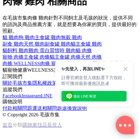
肉條 雞肉 相關商品
在毛孩市集肉條 雞肉針對不同飼主及毛孩的狀況，提供不同
的諮詢及商品推薦方案，就是想要為你家的寶貝，提供最好的
照顧。
貓 雞肉
狗 雞肉
主食罐 雞肉
無穀 雞肉
副食 雞肉
天然 雞肉
副食罐 雞肉
貓主食罐 雞肉
貓飼料 雞肉
雞肉 蛋白質
惜時 雞肉
貓 肉條
寵物 肉條
主食罐 肉條
貓主食罐 肉條
天然 肉條
肉條 WELLNESS
肉條 寵物健康
肉條 無麩質
肉條 牛磺酸
✨先登入，再加LINE✨
貓
寵物健康
WELLNESS
主食罐
寵物
訂閱我們
註冊官網並登入後點選下方按鈕，
即可獲得最新優惠訊息💰
關於毛孩市集
隱私權政策
文章
追蹤我們
Facebook
Instagram
LINE
連結 LINE 帳號
購物說明
付款相關問題
運送相關問題
退換貨說明
©
Copyright 2026 毛孩市集
首頁
分類
購物車
找店長
登入