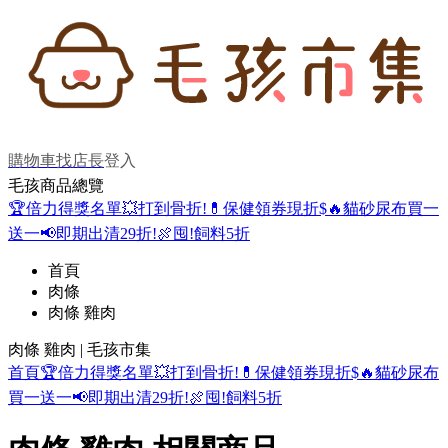
購物車
找店長
登入
毛孩商品總覽
🏆倍力得獎名單
💥打到骨折!
💊保健領券現折$
🔥貓砂尿布買一
送一
📢即期出清29折!
🍖囤!飼料5折
首頁
肉條
肉條 雞肉
肉條 雞肉 | 毛孩市集
首頁
🏆倍力得獎名單
💥打到骨折!
💊保健領券現折$
🔥貓砂尿布
買一送一
📢即期出清29折!
🍖囤!飼料5折