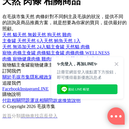
天然 肉條 相關商品
在毛孩市集天然 肉條針對不同飼主及毛孩的狀況，提供不同
的諮詢及商品推薦方案，就是想要為你家的寶貝，提供最好的
照顧。
天然 貓
天然 無穀
天然 狗
天然 雞肉
主食罐 天然
天然 6入
天然 鮪魚
天然 1入
天然 無添加
天然 24入
貓主食罐 天然
貓 肉條
寵物 肉條
主食罐 肉條
貓主食罐 肉條
肉條 WELLNESS
肉條 寵物健康
肉條 雞肉
肉條 無麩質
肉條 牛磺酸
✨先登入，再加LINE✨
寵物
貓主食罐
寵物健康
主食罐
WELLNESS
訂閱我們
註冊官網並登入後點選下方按鈕，
即可獲得最新優惠訊息💰
關於毛孩市集
隱私權政策
文章
追蹤我們
Facebook
Instagram
LINE
連結 LINE 帳號
購物說明
付款相關問題
運送相關問題
退換貨說明
©
Copyright 2026 毛孩市集
首頁
分類
購物車
找店長
登入