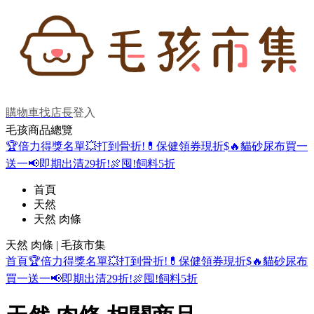
購物車
找店長
登入
毛孩商品總覽
🏆倍力得獎名單
💥打到骨折!
💊保健領券現折$
🔥貓砂尿布買一
送一
📢即期出清29折!
🍖囤!飼料5折
首頁
天然
天然 肉條
天然 肉條 | 毛孩市集
首頁
🏆倍力得獎名單
💥打到骨折!
💊保健領券現折$
🔥貓砂尿布
買一送一
📢即期出清29折!
🍖囤!飼料5折