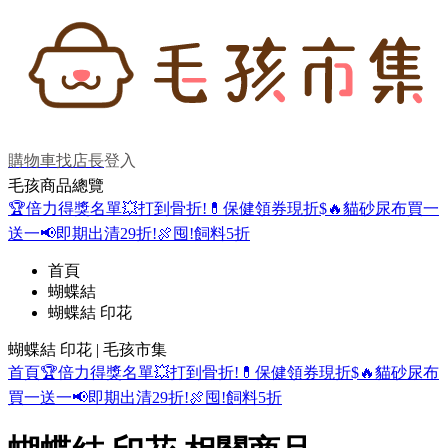
購物車
找店長
登入
毛孩商品總覽
🏆倍力得獎名單
💥打到骨折!
💊保健領券現折$
🔥貓砂尿布買一
送一
📢即期出清29折!
🍖囤!飼料5折
首頁
蝴蝶結
蝴蝶結 印花
蝴蝶結 印花 | 毛孩市集
首頁
🏆倍力得獎名單
💥打到骨折!
💊保健領券現折$
🔥貓砂尿布
買一送一
📢即期出清29折!
🍖囤!飼料5折