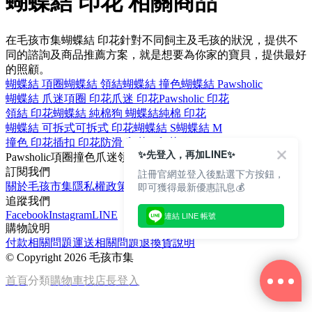
蝴蝶結 印花 相關商品
在毛孩市集蝴蝶結 印花針對不同飼主及毛孩的狀況，提供不
同的諮詢及商品推薦方案，就是想要為你家的寶貝，提供最好
的照顧。
蝴蝶結 項圈
蝴蝶結 領結
蝴蝶結 撞色
蝴蝶結 Pawsholic
蝴蝶結 爪迷
項圈 印花
爪迷 印花
Pawsholic 印花
領結 印花
蝴蝶結 純棉
狗 蝴蝶結
純棉 印花
蝴蝶結 可拆式
可拆式 印花
蝴蝶結 S
蝴蝶結 M
撞色 印花
插扣 印花
防滑 印花
S 印花
✨先登入，再加LINE✨
Pawsholic
項圈
撞色
爪迷
領結
訂閱我們
註冊官網並登入後點選下方按鈕，
即可獲得最新優惠訊息💰
關於毛孩市集
隱私權政策
文章
追蹤我們
Facebook
Instagram
LINE
連結 LINE 帳號
購物說明
付款相關問題
運送相關問題
退換貨說明
©
Copyright 2026 毛孩市集
首頁
分類
購物車
找店長
登入