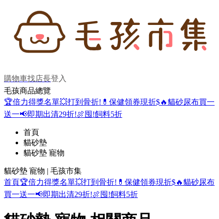
購物車
找店長
登入
毛孩商品總覽
🏆倍力得獎名單
💥打到骨折!
💊保健領券現折$
🔥貓砂尿布買一
送一
📢即期出清29折!
🍖囤!飼料5折
首頁
貓砂墊
貓砂墊 寵物
貓砂墊 寵物 | 毛孩市集
首頁
🏆倍力得獎名單
💥打到骨折!
💊保健領券現折$
🔥貓砂尿布
買一送一
📢即期出清29折!
🍖囤!飼料5折