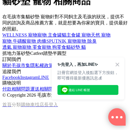
貓砂墊 寵物 相關商品
在毛孩市集貓砂墊 寵物針對不同飼主及毛孩的狀況，提供不
同的諮詢及商品推薦方案，就是想要為你家的寶貝，提供最好
的照顧。
WELLNESS 寵物
寵物 主食罐
貓主食罐 寵物
天然 寵物
寵物 牛磺酸
寵物 肉條
SPUTNIK 寵物
寵物 除臭
透氣 寵物
寵物 零食
寵物 狗零食
貓砂墊 貓
抓地力
落砂墊
Catfeet
踏墊
半圓型
訂閱我們
✨先登入，再加LINE✨
關於毛孩市集
隱私權政策
文章
追蹤我們
註冊官網並登入後點選下方按鈕，
Facebook
Instagram
LINE
即可獲得最新優惠訊息💰
購物說明
付款相關問題
運送相關問題
退換貨說明
連結 LINE 帳號
©
Copyright 2026 毛孩市集
首頁
分類
購物車
找店長
登入