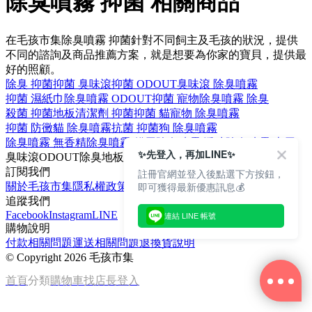
除臭噴霧 抑菌 相關商品
在毛孩市集除臭噴霧 抑菌針對不同飼主及毛孩的狀況，提供
不同的諮詢及商品推薦方案，就是想要為你家的寶貝，提供最
好的照顧。
除臭 抑菌
抑菌 臭味滾
抑菌 ODOUT
臭味滾 除臭噴霧
抑菌 濕紙巾
除臭噴霧 ODOUT
抑菌 寵物
除臭噴霧 除臭
殺菌 抑菌
地板清潔劑 抑菌
抑菌 貓
寵物 除臭噴霧
抑菌 防黴
貓 除臭噴霧
抗菌 抑菌
狗 除臭噴霧
除臭噴霧 無香精
除臭噴霧 貓用
除臭噴霧 淨味
除臭噴霧 專用
✨先登入，再加LINE✨
臭味滾
ODOUT
除臭
地板清潔劑
濕紙巾
訂閱我們
註冊官網並登入後點選下方按鈕，
即可獲得最新優惠訊息💰
關於毛孩市集
隱私權政策
文章
追蹤我們
Facebook
Instagram
LINE
連結 LINE 帳號
購物說明
付款相關問題
運送相關問題
退換貨說明
©
Copyright 2026 毛孩市集
首頁
分類
購物車
找店長
登入