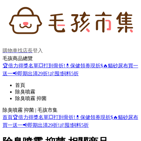
購物車
找店長
登入
毛孩商品總覽
🏆倍力得獎名單
💥打到骨折!
💊保健領券現折$
🔥貓砂尿布買一
送一
📢即期出清29折!
🍖囤!飼料5折
首頁
除臭噴霧
除臭噴霧 抑菌
除臭噴霧 抑菌 | 毛孩市集
首頁
🏆倍力得獎名單
💥打到骨折!
💊保健領券現折$
🔥貓砂尿布
買一送一
📢即期出清29折!
🍖囤!飼料5折