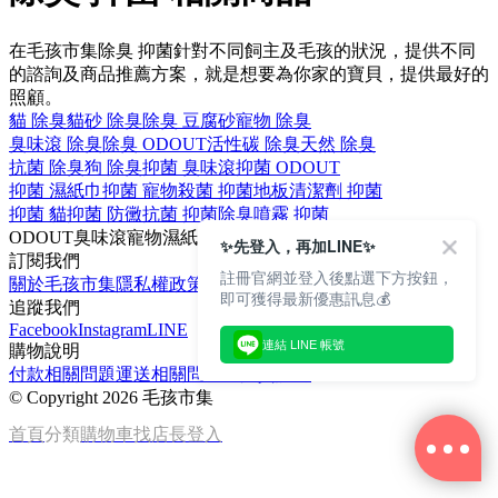
在毛孩市集除臭 抑菌針對不同飼主及毛孩的狀況，提供不同
的諮詢及商品推薦方案，就是想要為你家的寶貝，提供最好的
照顧。
貓 除臭
貓砂 除臭
除臭 豆腐砂
寵物 除臭
臭味滾 除臭
除臭 ODOUT
活性碳 除臭
天然 除臭
抗菌 除臭
狗 除臭
抑菌 臭味滾
抑菌 ODOUT
抑菌 濕紙巾
抑菌 寵物
殺菌 抑菌
地板清潔劑 抑菌
抑菌 貓
抑菌 防黴
抗菌 抑菌
除臭噴霧 抑菌
ODOUT
臭味滾
寵物
濕紙巾
貓
✨先登入，再加LINE✨
訂閱我們
註冊官網並登入後點選下方按鈕，
關於毛孩市集
隱私權政策
文章
即可獲得最新優惠訊息💰
追蹤我們
Facebook
Instagram
LINE
連結 LINE 帳號
購物說明
付款相關問題
運送相關問題
退換貨說明
©
Copyright 2026 毛孩市集
首頁
分類
購物車
找店長
登入