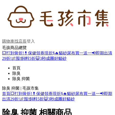
購物車
找店長
登入
毛孩商品總覽
💥打到骨折!
💊保健領券現折$
🔥貓砂尿布買一送一
📢即期出清
29折!
🍖囤!飼料5折
😺3秒成團好貓砂
首頁
除臭
除臭 抑菌
除臭 抑菌 | 毛孩市集
首頁
💥打到骨折!
💊保健領券現折$
🔥貓砂尿布買一送一
📢即期
出清29折!
🍖囤!飼料5折
😺3秒成團好貓砂
除臭 抑菌 相關商品