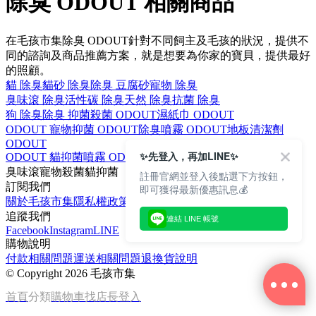
除臭 ODOUT 相關商品
在毛孩市集除臭 ODOUT針對不同飼主及毛孩的狀況，提供不
同的諮詢及商品推薦方案，就是想要為你家的寶貝，提供最好
的照顧。
貓 除臭
貓砂 除臭
除臭 豆腐砂
寵物 除臭
臭味滾 除臭
活性碳 除臭
天然 除臭
抗菌 除臭
狗 除臭
除臭 抑菌
殺菌 ODOUT
濕紙巾 ODOUT
ODOUT 寵物
抑菌 ODOUT
除臭噴霧 ODOUT
地板清潔劑
ODOUT
✨先登入，再加LINE✨
ODOUT 貓
抑菌噴霧 ODOUT
淨味 ODOUT
補充瓶 ODOUT
臭味滾
寵物
殺菌
貓
抑菌
註冊官網並登入後點選下方按鈕，
訂閱我們
即可獲得最新優惠訊息💰
關於毛孩市集
隱私權政策
文章
追蹤我們
連結 LINE 帳號
Facebook
Instagram
LINE
購物說明
付款相關問題
運送相關問題
退換貨說明
©
Copyright 2026 毛孩市集
首頁
分類
購物車
找店長
登入