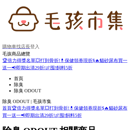
購物車
找店長
登入
毛孩商品總覽
🏆倍力得獎名單
💥打到骨折!
💊保健領券現折$
🔥貓砂尿布買一
送一
📢即期出清29折!
🍖囤!飼料5折
首頁
除臭
除臭 ODOUT
除臭 ODOUT | 毛孩市集
首頁
🏆倍力得獎名單
💥打到骨折!
💊保健領券現折$
🔥貓砂尿布
買一送一
📢即期出清29折!
🍖囤!飼料5折