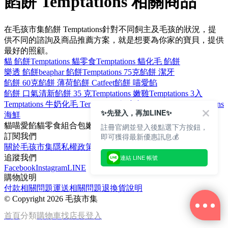
餡餅 Temptations 相關商品
在毛孩市集餡餅 Temptations針對不同飼主及毛孩的狀況，提
供不同的諮詢及商品推薦方案，就是想要為你家的寶貝，提供
最好的照顧。
貓 餡餅
Temptations 貓零食
Temptations 貓
化毛 餡餅
樂透 餡餅
beaphar 餡餅
Temptations 75克
餡餅 潔牙
餡餅 60克
餡餅 薄荷
餡餅 Catfeet
餡餅 喵愛餡
餡餅 口氣清新
餡餅 35 克
Temptations 嫩雞
Temptations 3入
Temptations 牛奶
化毛 Temptations
組合包 Temptations
Temptations
✨先登入，再加LINE✨
海鮮
貓
喵愛餡
貓零食
組合包
嫩雞
註冊官網並登入後點選下方按鈕，
即可獲得最新優惠訊息💰
訂閱我們
關於毛孩市集
隱私權政策
文章
追蹤我們
連結 LINE 帳號
Facebook
Instagram
LINE
購物說明
付款相關問題
運送相關問題
退換貨說明
©
Copyright 2026 毛孩市集
首頁
分類
購物車
找店長
登入