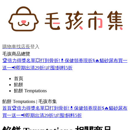
購物車
找店長
登入
毛孩商品總覽
🏆倍力得獎名單
💥打到骨折!
💊保健領券現折$
🔥貓砂尿布買一
送一
📢即期出清29折!
🍖囤!飼料5折
首頁
餡餅
餡餅 Temptations
餡餅 Temptations | 毛孩市集
首頁
🏆倍力得獎名單
💥打到骨折!
💊保健領券現折$
🔥貓砂尿布
買一送一
📢即期出清29折!
🍖囤!飼料5折