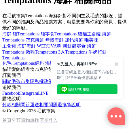
Temptations 海鮮 相關商品
在毛孩市集Temptations 海鮮針對不同飼主及毛孩的狀況，提
供不同的諮詢及商品推薦方案，就是想要為你家的寶貝，提供
最好的照顧。
海鮮 貓
Temptations 貓零食
Temptations 貓
貓主食罐 海鮮
Temptations 75克
海鮮 無穀
海鮮 加鈣
海鮮 唯美味
主食罐 海鮮
海鮮 WERUVA
狗 海鮮
貓零食 海鮮
Temptations 嫩雞
Temptations 3入
Temptations 牛奶
餡餅
Temptations
化毛 Temptations
飼料 海鮮
海鮮 貓咪
組合包 Temptations
✨先登入，再加LINE✨
貓
喵愛餡
貓零食
75克
餡餅
註冊官網並登入後點選下方按鈕，
訂閱我們
即可獲得最新優惠訊息💰
關於毛孩市集
隱私權政策
文章
追蹤我們
連結 LINE 帳號
Facebook
Instagram
LINE
購物說明
付款相關問題
運送相關問題
退換貨說明
©
Copyright 2026 毛孩市集
首頁
分類
購物車
找店長
登入