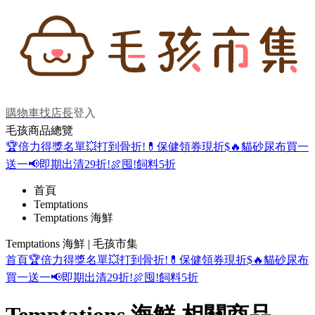
購物車
找店長
登入
毛孩商品總覽
🏆倍力得獎名單
💥打到骨折!
💊保健領券現折$
🔥貓砂尿布買一
送一
📢即期出清29折!
🍖囤!飼料5折
首頁
Temptations
Temptations 海鮮
Temptations 海鮮 | 毛孩市集
首頁
🏆倍力得獎名單
💥打到骨折!
💊保健領券現折$
🔥貓砂尿布
買一送一
📢即期出清29折!
🍖囤!飼料5折