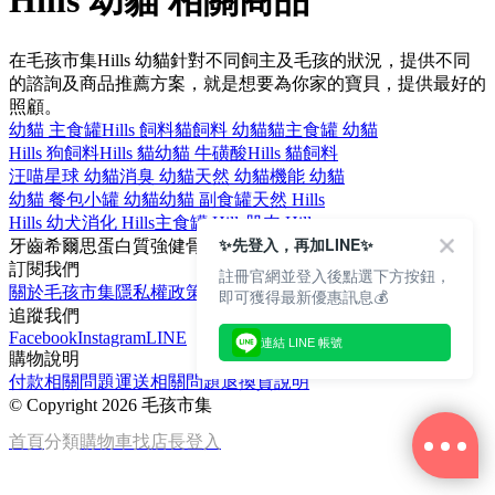
Hills 幼貓 相關商品
在毛孩市集Hills 幼貓針對不同飼主及毛孩的狀況，提供不同
的諮詢及商品推薦方案，就是想要為你家的寶貝，提供最好的
照顧。
幼貓 主食罐
Hills 飼料
貓飼料 幼貓
貓主食罐 幼貓
Hills 狗飼料
Hills 貓
幼貓 牛磺酸
Hills 貓飼料
汪喵星球 幼貓
消臭 幼貓
天然 幼貓
機能 幼貓
幼貓 餐包
小罐 幼貓
幼貓 副食罐
天然 Hills
Hills 幼犬
消化 Hills
主食罐 Hills
肌肉 Hills
✨先登入，再加LINE✨
牙齒
希爾思
蛋白質
強健骨骼
貓
訂閱我們
註冊官網並登入後點選下方按鈕，
關於毛孩市集
隱私權政策
文章
即可獲得最新優惠訊息💰
追蹤我們
Facebook
Instagram
LINE
連結 LINE 帳號
購物說明
付款相關問題
運送相關問題
退換貨說明
©
Copyright 2026 毛孩市集
首頁
分類
購物車
找店長
登入