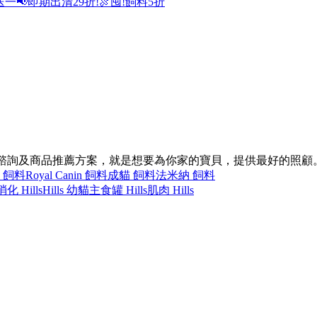
送一
📢即期出清29折!
🍖囤!飼料5折
同的諮詢及商品推薦方案，就是想要為你家的寶貝，提供最好的照顧
 飼料
Royal Canin 飼料
成貓 飼料
法米納 飼料
消化 Hills
Hills 幼貓
主食罐 Hills
肌肉 Hills