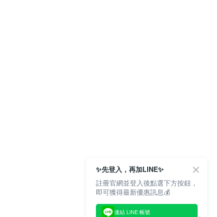
。
✨先登入，再加LINE✨
註冊官網並登入後點選下方按鈕，
即可獲得最新優惠訊息💰
連結 LINE 帳號