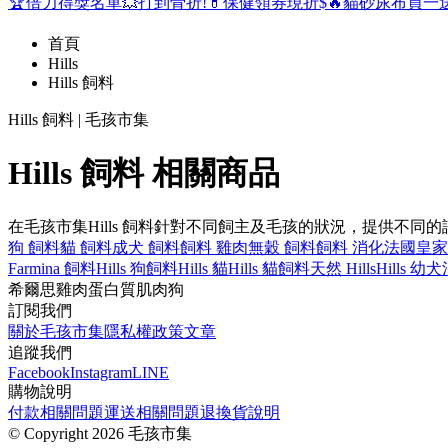
🏆倍力得獎名單
💥打到骨折!
💊保健領券現折$
🔥貓砂尿布買一
首頁
Hills
Hills 飼料
Hills 飼料 | 毛孩市集
Hills 飼料 相關商品
在毛孩市集Hills 飼料針對不同飼主及毛孩的狀況，提供不
狗 飼料
貓 飼料
成犬 飼料
飼料 雞肉
無穀 飼料
飼料 消化
法國皇家
Farmina 飼料
Hills 狗飼料
Hills 貓
Hills 貓飼料
天然 Hills
Hills 幼犬
希爾思
雞肉
蛋白質
肌肉
狗
訂閱我們
關於毛孩市集
隱私權政策
文章
追蹤我們
Facebook
Instagram
LINE
購物說明
付款相關問題
運送相關問題
退換貨說明
©
Copyright 2026 毛孩市集