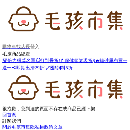
購物車
找店長
登入
毛孩商品總覽
🏆倍力得獎名單
💥打到骨折!
💊保健領券現折$
🔥貓砂尿布買一
送一
📢即期出清29折!
🍖囤!飼料5折
很抱歉，您到達的頁面不存在或商品已經下架
回首頁
訂閱我們
關於毛孩市集
隱私權政策
文章