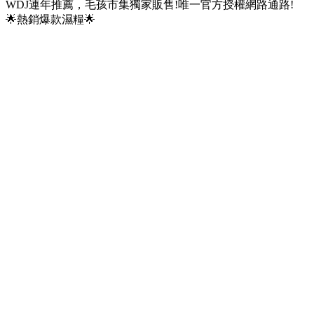
WDJ連年推薦，毛孩市集獨家販售!唯一官方授權網路通路!
🌟熱銷爆款濕糧🌟