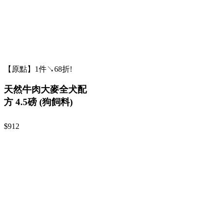
【原點】1件↘68折!
天然牛肉大麥全犬配
方 4.5磅 (狗飼料)
$912