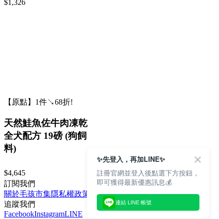
$1,326
【原點】1件↘68折!
天然鮭魚佐牛肉凍乾
全犬配方 19磅 (狗飼
料)
✨先登入，再加LINE✨
註冊官網並登入後點選下方按鈕，
$4,645
即可獲得最新優惠訊息💰
訂閱我們
關於毛孩市集
隱私權政策
文章
連結 LINE 帳號
追蹤我們
Facebook
Instagram
LINE