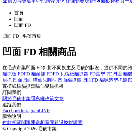
🏆倍力得獎名單
💥打到骨折!
💊保健領券現折$
🔥貓砂尿布買一
首頁
凹面
凹面 FD
凹面 FD | 毛孩市集
凹面 FD 相關商品
在毛孩市集凹面 FD針對不同飼主及毛孩的狀況，提供不同的
貓抓板 FD
FD 貓
耐抓 FD
FD 瓦楞紙
貓抓窩 FD
圓型 FD
凹面 貓
貓
耐抓 凹面
凹面 喵仙兒
圓型 凹面
貓抓窩 凹面
FD 貓咪造型抓窩
F
瓦楞紙
貓
貓抓窩
喵仙兒
貓抓板
訂閱我們
關於毛孩市集
隱私權政策
文章
追蹤我們
Facebook
Instagram
LINE
購物說明
付款相關問題
運送相關問題
退換貨說明
©
Copyright 2026 毛孩市集