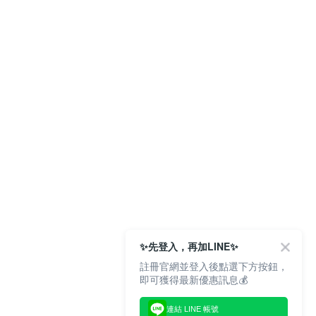
。
✨先登入，再加LINE✨
註冊官網並登入後點選下方按鈕，
即可獲得最新優惠訊息💰
連結 LINE 帳號