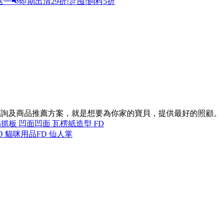
送一
📢即期出清29折!
🍖囤!飼料5折
諮詢及商品推薦方案，就是想要為你家的寶貝，提供最好的照顧
抓板 凹面
凹面 瓦楞紙
造型 FD
D 貓咪用品
FD 仙人掌