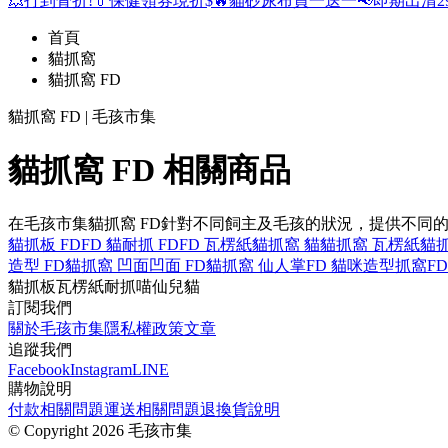
💥打到骨折!
💊保健領券現折$
🔥貓砂尿布買一送一
📢即期出清2
首頁
貓抓窩
貓抓窩 FD
貓抓窩 FD | 毛孩市集
貓抓窩 FD 相關商品
在毛孩市集貓抓窩 FD針對不同飼主及毛孩的狀況，提供不同
貓抓板 FD
FD 貓
耐抓 FD
FD 瓦楞紙
貓抓窩 貓
貓抓窩 瓦楞紙
貓
造型 FD
貓抓窩 凹面
凹面 FD
貓抓窩 仙人掌
FD 貓咪造型抓窩
F
貓抓板
瓦楞紙
耐抓
喵仙兒
貓
訂閱我們
關於毛孩市集
隱私權政策
文章
追蹤我們
Facebook
Instagram
LINE
購物說明
付款相關問題
運送相關問題
退換貨說明
©
Copyright 2026 毛孩市集