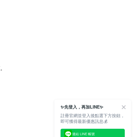
顧。
✨先登入，再加LINE✨
註冊官網並登入後點選下方按鈕，
即可獲得最新優惠訊息💰
連結 LINE 帳號