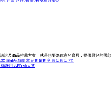
9折!
🍖囤!飼料5折
😺3秒成團好貓砂
的諮詢及商品推薦方案，就是想要為你家的寶貝，提供最好的照
抓窩 喵仙兒
貓抓窩 耐抓
貓抓窩 圓型
圓型 FD
D 貓咪用品
FD 仙人掌