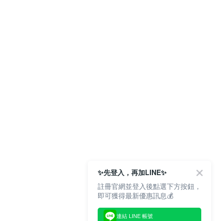
。
✨先登入，再加LINE✨
註冊官網並登入後點選下方按鈕，
即可獲得最新優惠訊息💰
連結 LINE 帳號