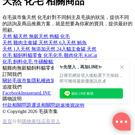
天然 化毛 相關商品
在毛孩市集天然 化毛針對不同飼主及毛孩的狀況，提供不同
的諮詢及商品推薦方案，就是想要為你家的寶貝，提供最好的
照顧。
天然 貓
天然 無穀
天然 狗
貓 化毛
天然 雞肉
主食罐 天然
天然 6入
天然 鮪魚
天然 1入
天然 無添加
天然 24入
貓主食罐 天然
化毛 貓飼料
貓零食 化毛
化毛 雞肉
化毛 KitCat
化毛 飼料
化毛 牛磺酸
貓主食罐 化毛
化毛 肉泥
✨先登入，再加LINE✨
貓
雞肉
無穀
貓飼料
貓零食
訂閱我們
註冊官網並登入後點選下方按鈕，
即可獲得最新優惠訊息💰
關於毛孩市集
隱私權政策
文章
追蹤我們
Facebook
Instagram
LINE
連結 LINE 帳號
購物說明
付款相關問題
運送相關問題
退換貨說明
©
Copyright 2026 毛孩市集
首頁
分類
購物車
找店長
登入