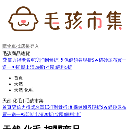
購物車
找店長
登入
毛孩商品總覽
🏆倍力得獎名單
💥打到骨折!
💊保健領券現折$
🔥貓砂尿布買一
送一
📢即期出清29折!
🍖囤!飼料5折
首頁
天然
天然 化毛
天然 化毛 | 毛孩市集
首頁
🏆倍力得獎名單
💥打到骨折!
💊保健領券現折$
🔥貓砂尿布
買一送一
📢即期出清29折!
🍖囤!飼料5折