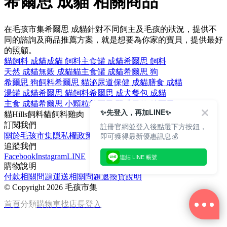
希爾思 成貓 相關商品
在毛孩市集希爾思 成貓針對不同飼主及毛孩的狀況，提供不
同的諮詢及商品推薦方案，就是想要為你家的寶貝，提供最好
的照顧。
貓飼料 成貓
成貓 飼料
主食罐 成貓
希爾思 飼料
天然 成貓
無穀 成貓
貓主食罐 成貓
希爾思 狗
希爾思 狗飼料
希爾思 貓
泌尿道保健 成貓
膳食 成貓
湯罐 成貓
希爾思 貓飼料
希爾思 成犬
餐包 成貓
主食 成貓
希爾思 小顆粒
希爾思 腎臟
天然 希爾思
✨先登入，再加LINE✨
貓
Hills
飼料
貓飼料
雞肉
訂閱我們
註冊官網並登入後點選下方按鈕，
即可獲得最新優惠訊息💰
關於毛孩市集
隱私權政策
文章
追蹤我們
Facebook
Instagram
LINE
連結 LINE 帳號
購物說明
付款相關問題
運送相關問題
退換貨說明
©
Copyright 2026 毛孩市集
首頁
分類
購物車
找店長
登入