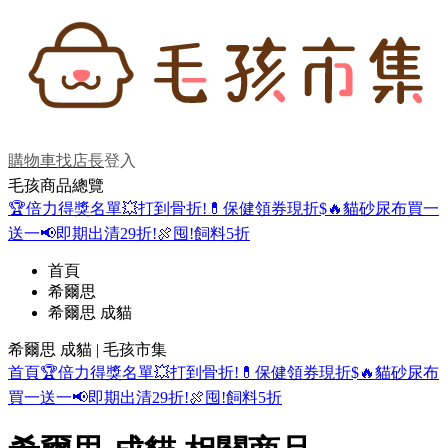
購物車
找店長
登入
毛孩商品總覽
🏆倍力得獎名單
💥打到骨折!
💊保健領券現折$
🔥貓砂尿布買一
送一
📢即期出清29折!
🍖囤!飼料5折
首頁
希爾思
希爾思 成貓
希爾思 成貓 | 毛孩市集
首頁
🏆倍力得獎名單
💥打到骨折!
💊保健領券現折$
🔥貓砂尿布
買一送一
📢即期出清29折!
🍖囤!飼料5折