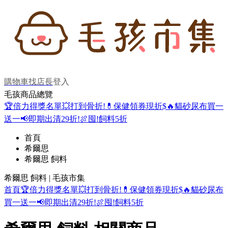
購物車
找店長
登入
毛孩商品總覽
🏆倍力得獎名單
💥打到骨折!
💊保健領券現折$
🔥貓砂尿布買一
送一
📢即期出清29折!
🍖囤!飼料5折
首頁
希爾思
希爾思 飼料
希爾思 飼料 | 毛孩市集
首頁
🏆倍力得獎名單
💥打到骨折!
💊保健領券現折$
🔥貓砂尿布
買一送一
📢即期出清29折!
🍖囤!飼料5折