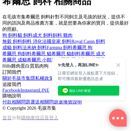
希爾思 飼料 相關商品
在毛孩市集希爾思 飼料針對不同飼主及毛孩的狀況，提供不
同的諮詢及商品推薦方案，就是想要為你家的寶貝，提供最好
的照顧。
狗 飼料
貓 飼料
成犬 飼料
飼料 雞肉
無穀 飼料
飼料 消化
法國皇家 飼料
Royal Canin 飼料
成貓 飼料
法米納 飼料
Farmina 飼料
希爾思 狗
希爾思 狗飼料
希爾思 貓
希爾思 貓飼料
希爾思 成犬
希爾思 成貓
希爾思 小顆粒
希爾思 腎臟
天然 希爾思
✨先登入，再加LINE✨
Hills
雞肉
蛋白質
肌肉
狗
訂閱我們
註冊官網並登入後點選下方按鈕，
即可獲得最新優惠訊息💰
關於毛孩市集
隱私權政策
文章
追蹤我們
Facebook
Instagram
LINE
連結 LINE 帳號
購物說明
付款相關問題
運送相關問題
退換貨說明
©
Copyright 2026 毛孩市集
首頁
分類
購物車
找店長
登入