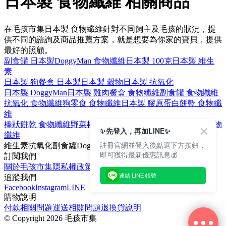
日本製 食物纖維 相關商品
在毛孩市集日本製 食物纖維針對不同飼主及毛孩的狀況，提
供不同的諮詢及商品推薦方案，就是想要為你家的寶貝，提供
最好的照顧。
副食罐 日本製
DoggyMan 食物纖維
日本製 100克
日本製 維生
素
日本製 狗
餐盒 日本製
日本製 穀物
日本製 抗氧化
日本製 DoggyMan
日本製 雞肉
餐盒 食物纖維
副食罐 食物纖維
抗氧化 食物纖維
狗零食 食物纖維
日本製 膠原蛋白
餅乾 食物纖
維
棒狀餅乾 食物纖維
野菜棒 食物纖維
非油炸 食物纖維
消臭 食物
✨先登入，再加LINE✨
纖維
註冊官網並登入後點選下方按鈕，
維生素
抗氧化
副食罐
DoggyMan
穀物
即可獲得最新優惠訊息💰
訂閱我們
關於毛孩市集
隱私權政策
文章
連結 LINE 帳號
追蹤我們
Facebook
Instagram
LINE
購物說明
付款相關問題
運送相關問題
退換貨說明
©
Copyright 2026 毛孩市集