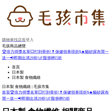
購物車
找店長
登入
毛孩商品總覽
🏆倍力得獎名單
💥打到骨折!
💊保健領券現折$
🔥貓砂尿布買一
送一
📢即期出清29折!
🍖囤!飼料5折
首頁
日本製
日本製 食物纖維
日本製 食物纖維 | 毛孩市集
首頁
🏆倍力得獎名單
💥打到骨折!
💊保健領券現折$
🔥貓砂尿布
買一送一
📢即期出清29折!
🍖囤!飼料5折