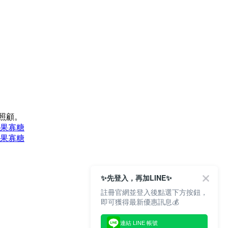
照顧。
 果寡糖
 果寡糖
✨先登入，再加LINE✨
註冊官網並登入後點選下方按鈕，
即可獲得最新優惠訊息💰
連結 LINE 帳號