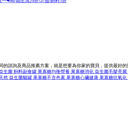
送一
📢即期出清29折!
🍖囤!飼料5折
不同的諮詢及商品推薦方案，就是想要為你家的寶貝，提供最好的
益生菌 飼料
副食罐 果寡糖
均衡營養 果寡糖
消化 益生菌
毛髮亮麗
天然 益生菌
貓罐 果寡糖
不含色素 果寡糖
心臟健康 果寡糖
抗氧化