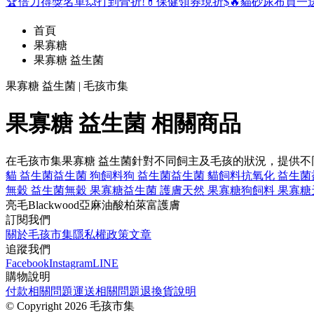
🏆倍力得獎名單
💥打到骨折!
💊保健領券現折$
🔥貓砂尿布買一
首頁
果寡糖
果寡糖 益生菌
果寡糖 益生菌 | 毛孩市集
果寡糖 益生菌 相關商品
在毛孩市集果寡糖 益生菌針對不同飼主及毛孩的狀況，提供
貓 益生菌
益生菌 狗飼料
狗 益生菌
益生菌 貓飼料
抗氧化 益生菌
無穀 益生菌
無穀 果寡糖
益生菌 護膚
天然 果寡糖
狗飼料 果寡糖
亮毛
Blackwood
亞麻油酸
柏萊富
護膚
訂閱我們
關於毛孩市集
隱私權政策
文章
追蹤我們
Facebook
Instagram
LINE
購物說明
付款相關問題
運送相關問題
退換貨說明
©
Copyright 2026 毛孩市集