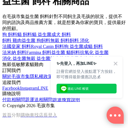
益生菌 飼料 相關商品
在毛孩市集益生菌 飼料針對不同飼主及毛孩的狀況，提供不
同的諮詢及商品推薦方案，就是想要為你家的寶貝，提供最好
的照顧。
狗 飼料
貓 飼料
貓 益生菌
成犬 飼料
飼料 雞肉
益生菌 狗飼料
無穀 飼料
飼料 消化
法國皇家 飼料
Royal Canin 飼料
狗 益生菌
成貓 飼料
法米納 飼料
Farmina 飼料
益生菌 貓飼料
抗氧化 益生菌
消化 益生菌
無穀 益生菌
益生菌 護膚
果寡糖 益生菌
✨先登入，再加LINE✨
無穀
低敏
酵素
貓
雞肉
訂閱我們
註冊官網並登入後點選下方按鈕，
即可獲得最新優惠訊息💰
關於毛孩市集
隱私權政策
文章
追蹤我們
Facebook
Instagram
LINE
連結 LINE 帳號
購物說明
付款相關問題
運送相關問題
退換貨說明
©
Copyright 2026 毛孩市集
首頁
分類
購物車
找店長
登入