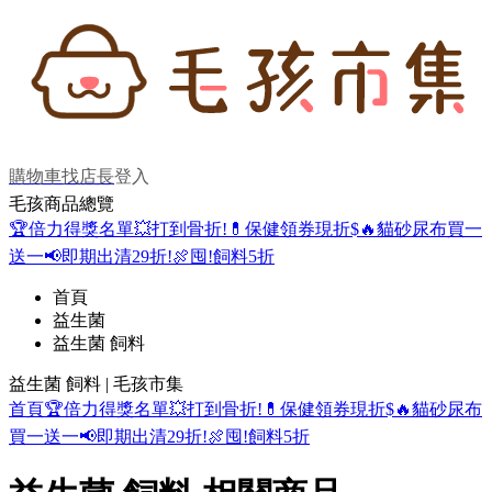
購物車
找店長
登入
毛孩商品總覽
🏆倍力得獎名單
💥打到骨折!
💊保健領券現折$
🔥貓砂尿布買一
送一
📢即期出清29折!
🍖囤!飼料5折
首頁
益生菌
益生菌 飼料
益生菌 飼料 | 毛孩市集
首頁
🏆倍力得獎名單
💥打到骨折!
💊保健領券現折$
🔥貓砂尿布
買一送一
📢即期出清29折!
🍖囤!飼料5折