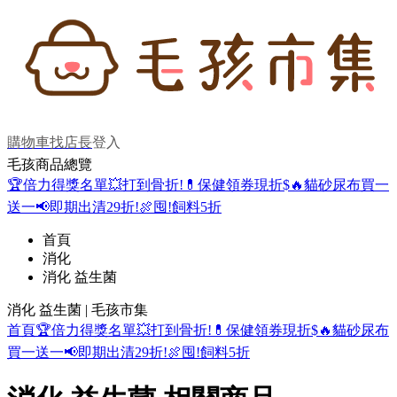
購物車
找店長
登入
毛孩商品總覽
🏆倍力得獎名單
💥打到骨折!
💊保健領券現折$
🔥貓砂尿布買一
送一
📢即期出清29折!
🍖囤!飼料5折
首頁
消化
消化 益生菌
消化 益生菌 | 毛孩市集
首頁
🏆倍力得獎名單
💥打到骨折!
💊保健領券現折$
🔥貓砂尿布
買一送一
📢即期出清29折!
🍖囤!飼料5折