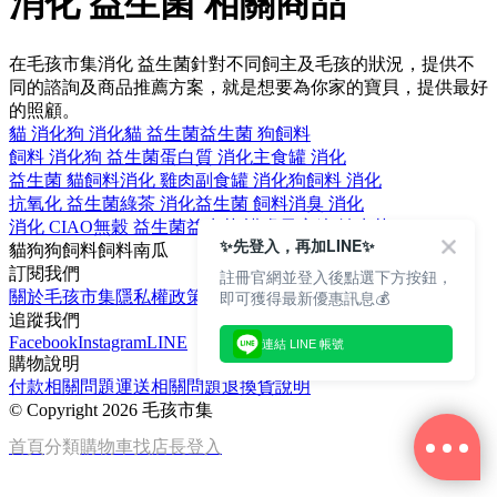
消化 益生菌 相關商品
在毛孩市集消化 益生菌針對不同飼主及毛孩的狀況，提供不
同的諮詢及商品推薦方案，就是想要為你家的寶貝，提供最好
的照顧。
貓 消化
狗 消化
貓 益生菌
益生菌 狗飼料
飼料 消化
狗 益生菌
蛋白質 消化
主食罐 消化
益生菌 貓飼料
消化 雞肉
副食罐 消化
狗飼料 消化
抗氧化 益生菌
綠茶 消化
益生菌 飼料
消臭 消化
消化 CIAO
無穀 益生菌
益生菌 護膚
果寡糖 益生菌
✨先登入，再加LINE✨
貓
狗
狗飼料
飼料
南瓜
訂閱我們
註冊官網並登入後點選下方按鈕，
即可獲得最新優惠訊息💰
關於毛孩市集
隱私權政策
文章
追蹤我們
Facebook
Instagram
LINE
連結 LINE 帳號
購物說明
付款相關問題
運送相關問題
退換貨說明
©
Copyright 2026 毛孩市集
首頁
分類
購物車
找店長
登入