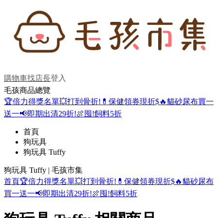
購物車
找店長
登入
毛孩商品總覽
🏆倍力得獎名單
💥打到骨折!
💊保健領券現折$
🔥貓砂尿布買一
送一
📢即期出清29折!
🍖囤!飼料5折
首頁
狗玩具
狗玩具 Tuffy
狗玩具 Tuffy | 毛孩市集
首頁
🏆倍力得獎名單
💥打到骨折!
💊保健領券現折$
🔥貓砂尿布
買一送一
📢即期出清29折!
🍖囤!飼料5折