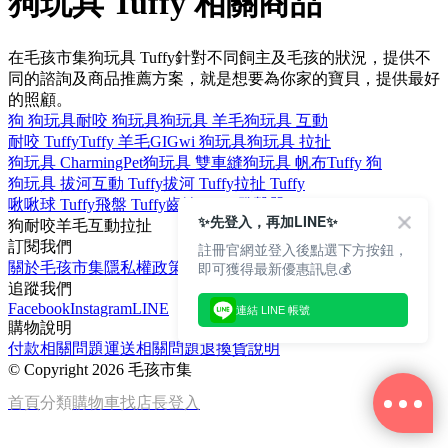
狗玩具 Tuffy 相關商品
在毛孩市集狗玩具 Tuffy針對不同飼主及毛孩的狀況，提供不
同的諮詢及商品推薦方案，就是想要為你家的寶貝，提供最好
的照顧。
狗 狗玩具
耐咬 狗玩具
狗玩具 羊毛
狗玩具 互動
耐咬 Tuffy
Tuffy 羊毛
GIGwi 狗玩具
狗玩具 拉扯
狗玩具 CharmingPet
狗玩具 雙車縫
狗玩具 帆布
Tuffy 狗
狗玩具 拔河
互動 Tuffy
拔河 Tuffy
拉扯 Tuffy
啾啾球 Tuffy
飛盤 Tuffy
齒輪 Tuffy
發聲器 Tuffy
✨先登入，再加LINE✨
狗
耐咬
羊毛
互動
拉扯
訂閱我們
註冊官網並登入後點選下方按鈕，
即可獲得最新優惠訊息💰
關於毛孩市集
隱私權政策
文章
追蹤我們
Facebook
Instagram
LINE
連結 LINE 帳號
購物說明
付款相關問題
運送相關問題
退換貨說明
©
Copyright 2026 毛孩市集
首頁
分類
購物車
找店長
登入