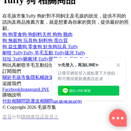
Tuffy 狗 相關商品
在毛孩市集Tuffy 狗針對不同飼主及毛孩的狀況，提供不同的
諮詢及商品推薦方案，就是想要為你家的寶貝，提供最好的照
顧。
狗 狗零食
狗 狗飼料
天然 狗
狗 雞肉
狗 無穀
狗 玩具
狗 飼料
狗 蛋白質
狗 益生菌
狗 零食
狗 鮭魚
狗玩具 Tuffy
耐咬 Tuffy
Tuffy 羊毛
互動 Tuffy
拔河 Tuffy
拉扯 Tuffy
啾啾球 Tuffy
飛盤 Tuffy
齒輪 Tuffy
✨先登入，再加LINE✨
狗玩具
耐咬
羊毛
互動
拉扯
訂閱我們
註冊官網並登入後點選下方按鈕，
關於毛孩市集
隱私權政策
文章
即可獲得最新優惠訊息💰
追蹤我們
Facebook
Instagram
LINE
連結 LINE 帳號
購物說明
付款相關問題
運送相關問題
退換貨說明
©
Copyright 2026 毛孩市集
首頁
分類
購物車
找店長
登入