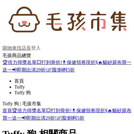
購物車
找店長
登入
毛孩商品總覽
🏆倍力得獎名單
💥打到骨折!
💊保健領券現折$
🔥貓砂尿布買一
送一
📢即期出清29折!
🍖囤!飼料5折
首頁
Tuffy
Tuffy 狗
Tuffy 狗 | 毛孩市集
首頁
🏆倍力得獎名單
💥打到骨折!
💊保健領券現折$
🔥貓砂尿布
買一送一
📢即期出清29折!
🍖囤!飼料5折